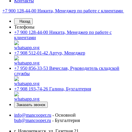
Контакты
+7 900 128-44-00
Никита, Менеджер по работе с клиентами
Назад
Телефоны
+7 900 128-44-00
Никита, Менеджер по работе с
клиентами
+7 908 512-01-42
Артур, Менеджер
+7 950 856-33-53
Вячеслав, Руководитель складской
службы
+7 908 193-74-26
Галина, Бухгалтерия
Заказать звонок
info@mancooper.ru
- Основной
buh@mancooper.ru
- Бухгалтерия
г. Новочеркасск, ул. Газетная 21