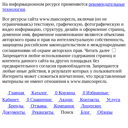
На информационном ресурсе применяются
рекомендательные
технологии
.
Все ресурсы сайта www.mancooper.ru, включая (но не
ограничиваясь) текстовую, графическую, фотографическую и
видео информацию, структуру, дизайн и оформление страниц,
доменное имя, фирменное наименование являются объектами
авторского права и прав на интеллектуальную собственность,
защищены российским законодательством и международными
соглашениями об охране авторских прав.
Читать далее
Запрещается любое использование содержания страниц и
контента данного сайта на других площадках без
предварительного согласия правообладателя. Запрещаются
любые иные действия, в результате которых у пользователей
Интернета может сложиться впечатление, что представленные
материалы не имеют отношения к www.mancooper.ru.
Главная
Каталог
0
Корзина
0
Избранные
Кабинет
0
Сравнение
Акции
Контакты
Услуги
Бренды
Отзывы
Компания
Лицензии
Документы
Реквизиты
Поиск
Блог
Обзоры