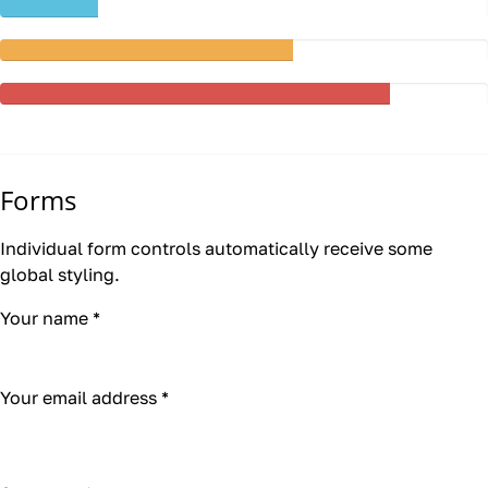
20%
(success)
Complete
60%
Complete
(warning)
80%
Complete
Forms
Individual form controls automatically receive some
global styling.
Your name
*
Your email address
*