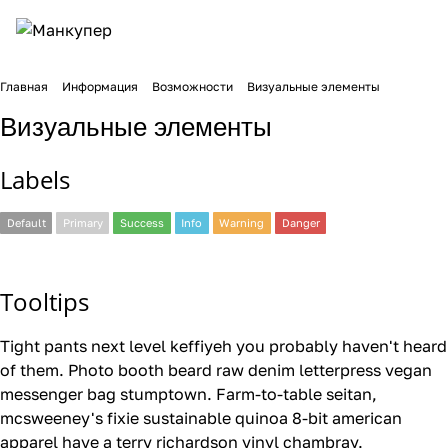
Главная
Информация
Возможности
Визуальные элементы
Визуальные элементы
Labels
Default
Primary
Success
Info
Warning
Danger
Tooltips
Tight pants next level keffiyeh
you probably
haven't heard
of them. Photo booth beard raw denim letterpress vegan
messenger bag stumptown. Farm-to-table seitan,
mcsweeney's fixie sustainable quinoa 8-bit american
apparel
have a
terry richardson vinyl chambray.