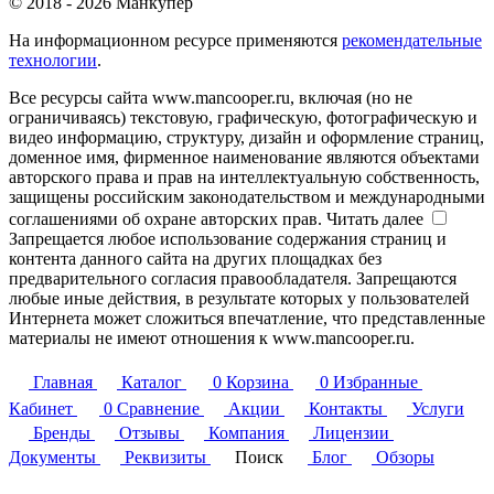
© 2018 - 2026 Манкупер
На информационном ресурсе применяются
рекомендательные
технологии
.
Все ресурсы сайта www.mancooper.ru, включая (но не
ограничиваясь) текстовую, графическую, фотографическую и
видео информацию, структуру, дизайн и оформление страниц,
доменное имя, фирменное наименование являются объектами
авторского права и прав на интеллектуальную собственность,
защищены российским законодательством и международными
соглашениями об охране авторских прав.
Читать далее
Запрещается любое использование содержания страниц и
контента данного сайта на других площадках без
предварительного согласия правообладателя. Запрещаются
любые иные действия, в результате которых у пользователей
Интернета может сложиться впечатление, что представленные
материалы не имеют отношения к www.mancooper.ru.
Главная
Каталог
0
Корзина
0
Избранные
Кабинет
0
Сравнение
Акции
Контакты
Услуги
Бренды
Отзывы
Компания
Лицензии
Документы
Реквизиты
Поиск
Блог
Обзоры