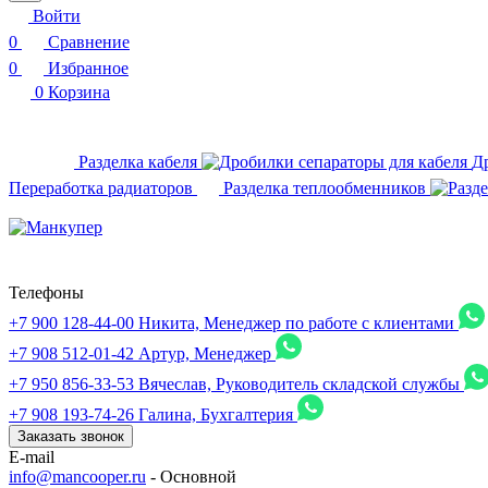
Войти
0
Сравнение
0
Избранное
0
Корзина
Разделка кабеля
Д
Переработка радиаторов
Разделка теплообменников
Телефоны
+7 900 128-44-00
Никита, Менеджер по работе с клиентами
+7 908 512-01-42
Артур, Менеджер
+7 950 856-33-53
Вячеслав, Руководитель складской службы
+7 908 193-74-26
Галина, Бухгалтерия
Заказать звонок
E-mail
info@mancooper.ru
- Основной