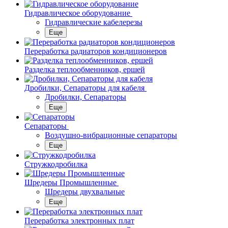
Гидравлическое оборудование
Гидравлические кабелерезы
Еще
Переработка радиаторов кондиционеров
Разделка теплообменников, ершей
Дробилки, Сепараторы для кабеля
Дробилки, Сепараторы
Еще
Сепараторы
Воздушно-вибрационные сепараторы
Еще
Стружкодробилка
Шредеры Промышленные
Шредеры двухвальные
Еще
Переработка электронных плат